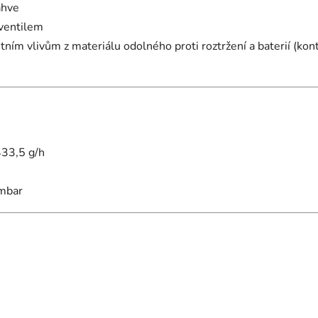
áhve
 ventilem
tním vlivům z materiálu odolného proti roztržení a baterií (ko
433,5 g/h
 mbar