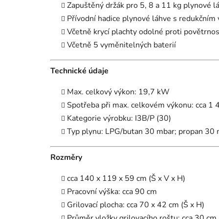
Zapuštěný držák pro 5, 8 a 11 kg plynové l
Přívodní hadice plynové láhve s redukčním
Včetně krycí plachty odolné proti povětrnos
Včetně 5 vyměnitelných baterií
Technické údaje
Max. celkový výkon: 19,7 kW
Spotřeba při max. celkovém výkonu: cca 1 
Kategorie výrobku: I3B/P (30)
Typ plynu: LPG/butan 30 mbar; propan 30
Rozměry
cca 140 x 119 x 59 cm (Š x V x H)
Pracovní výška: cca 90 cm
Grilovací plocha: cca 70 x 42 cm (Š x H)
Průměr vložky grilovacího roštu: cca 30 cm