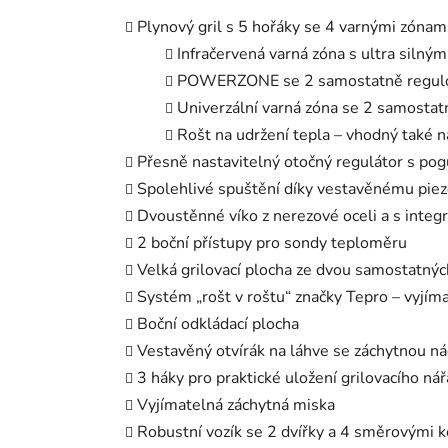
Plynový gril s 5 hořáky se 4 varnými zónam
Infračervená varná zóna s ultra sil
POWERZONE se 2 samostatně regulova
Univerzální varná zóna se 2 samostat
Rošt na udržení tepla – vhodný také na
Přesně nastavitelný otočný regulátor s p
Spolehlivé spuštění díky vestavěnému pie
Dvoustěnné víko z nerezové oceli a s int
2 boční přístupy pro sondy teploměru
Velká grilovací plocha ze dvou samostatných
Systém „rošt v roštu“ značky Tepro – vyjím
Boční odkládací plocha
Vestavěný otvírák na láhve se záchytnou n
3 háky pro praktické uložení grilovacího nářa
Vyjímatelná záchytná miska
Robustní vozík se 2 dvířky a 4 směrovými ko