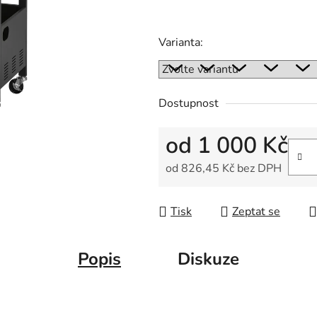
Varianta:
Dostupnost
od
1 000 Kč
od
826,45 Kč
bez DPH
Měrná cena:
Tisk
Zeptat se
Popis
Diskuze