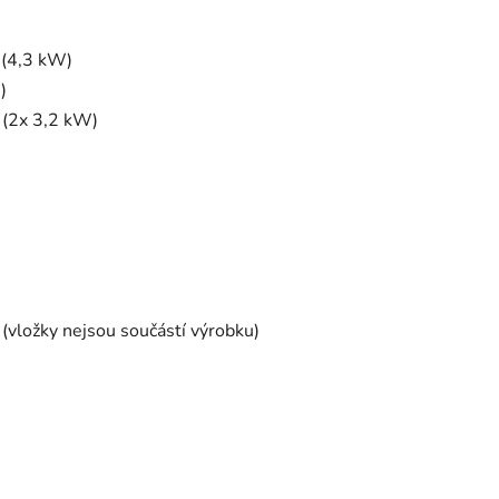
 (4,3 kW)
)
 (2x 3,2 kW)
(vložky nejsou součástí výrobku)