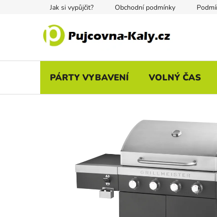
Přejít
Jak si vypůjčit?
Obchodní podmínky
Podmín
na
obsah
PÁRTY VYBAVENÍ
VOLNÝ ČAS