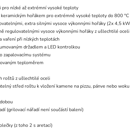
i pro nízké až extrémní vysoké teploty
ným keramickým hořákem pro extrémně vysoké teploty do 800 °C
telnými, extra silnými vysoce výkonnými hořáky (2x 4,5 kW
ně regulovatelnými vysoce výkonnými hořáky z ušlechtilé oceli
 vaření při nízkých teplotách
ogumovaným držadlem a LED kontrolkou
zo zapalovacímu systému
egrovaným teploměrem
 roštů z ušlechtilé oceli
atelný střed roštu k vložení kamene na pizzu, pánve nebo woku 
ádobou
dí (grilovací nářadí není součástí balení)
lečky (z toho 2 s aretací)