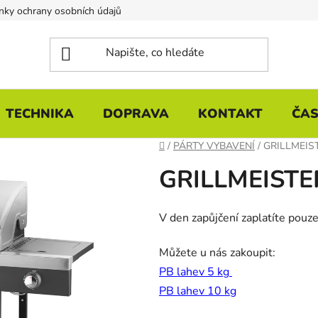
ky ochrany osobních údajů
TECHNIKA
DOPRAVA
KONTAKT
ČAS
Domů
/
PÁRTY VYBAVENÍ
/
GRILLMEISTE
GRILLMEISTER 
V den zapůjčení zaplatíte pouz
Můžete u nás zakoupit:
PB lahev 5 kg
PB lahev 10 kg