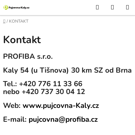
Přejít
Hledat
NÁKUP
na
KOŠÍK
obsah
Domů
/
KONTAKT
Kontakt
PROFIBA s.r.o.
Kaly 54 (u Tišnova) 30 km SZ od Brna
Tel.: +420 776 11 33 66
nebo +420 737 30 04 12
Web:
www.pujcovna-Kaly.cz
E-mail:
pujcovna@profiba.cz