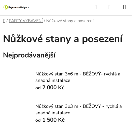
Přejít
Hledat
NÁKUP
na
KOŠÍK
obsah
Domů
/
PÁRTY VYBAVENÍ
/
Nůžkové stany a posezení
Nůžkové stany a posezení
Nejprodávanější
Nůžkový stan 3x6 m - BÉŽOVÝ- rychlá a
snadná instalace
2 000 Kč
od
Nůžkový stan 3x3 m - BÉŽOVÝ - rychlá a
snadná instalace
1 500 Kč
od