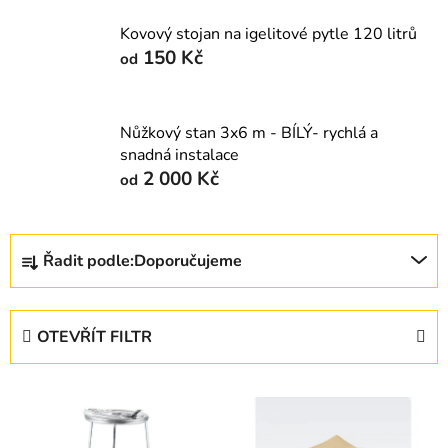
Kovový stojan na igelitové pytle 120 litrů
150 Kč
od
Nůžkový stan 3x6 m - BÍLÝ- rychlá a
snadná instalace
2 000 Kč
od
Ř
Řadit podle:
Doporučujeme
a
z
e
OTEVŘÍT FILTR
n
í
V
p
ý
r