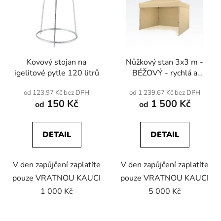
p
o
i
d
s
u
p
k
r
t
Kovový stojan na
Nůžkový stan 3x3 m -
o
ů
igelitové pytle 120 litrů
BÉŽOVÝ - rychlá a
d
snadná instalace
u
od 123,97 Kč bez DPH
od 1 239,67 Kč bez DPH
k
150 Kč
1 500 Kč
od
od
t
ů
DETAIL
DETAIL
V den zapůjčení zaplatíte
V den zapůjčení zaplatíte
pouze VRATNOU KAUCI
pouze VRATNOU KAUCI
1 000 Kč
5 000 Kč