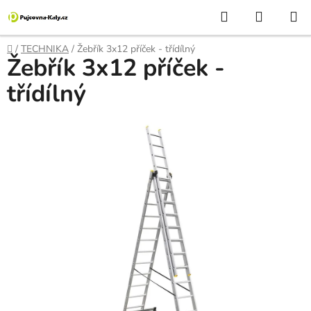
Přejít
Hledat
NÁKUP
na
KOŠÍK
obsah
Domů
/
TECHNIKA
/
Žebřík 3x12 příček - třídílný
Žebřík 3x12 příček -
třídílný